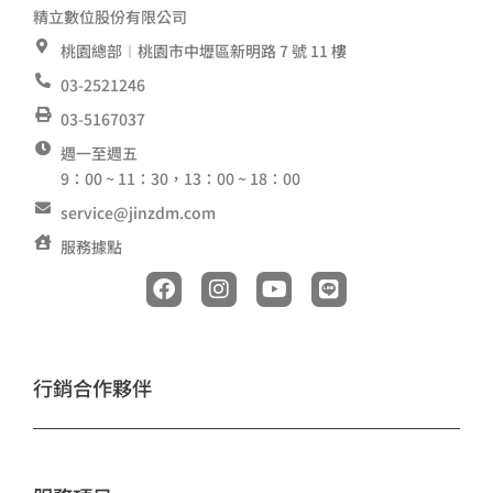
精立數位股份有限公司
桃園總部︱桃園市中壢區新明路 7 號 11 樓
03-2521246
03-5167037
週一至週五
9：00 ~ 11：30，13：00 ~ 18：00
service@jinzdm.com
服務據點
F
I
Y
L
a
n
o
i
c
s
u
n
e
t
t
e
b
a
u
o
g
b
行銷合作夥伴
o
r
e
k
a
m