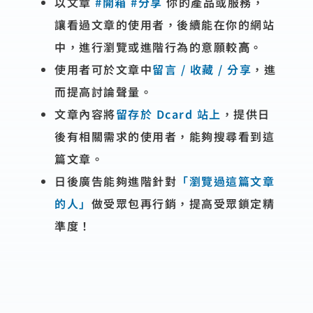
以⽂章
#開箱 #分享
你的產品或服務，
讓看過⽂章的使⽤者，後續能在你的網站
中，進⾏瀏覽或進階⾏為的意願較⾼。
使用者可於文章中
留言 / 收藏 / 分享
，進
而提高討論聲量。
文章內容將
留存於 Dcard 站上
，提供日
後有相關需求的使用者，能夠搜尋看到這
篇文章。
日後廣告能夠進階針對
「瀏覽過這篇文章
的人」
做受眾包再行銷，提高受眾鎖定精
準度！