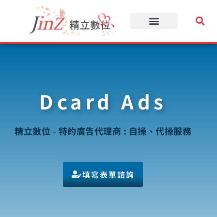
跳
至
主
要
內
容
Dcard Ads
精立數位 - 特約廣告代理商 : 自操、代操服務
填寫表單諮詢