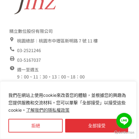
精立數位股份有限公司
桃園總部︱桃園市中壢區新明路 7 號 11 樓
03-2521246
03-5167037
週一至週五
9：00 ~ 11：30，13：00 ~ 18：00
service@jinzdm.com
我們在網站上使用cookie來改善您的體驗，並根據您的興趣為
服務據點
F
I
Y
L
您提供服務和交流材料。您可以單擊「全部接受」以接受這些
a
n
o
i
cookie。
了解我們的隱私權政策
c
s
u
n
e
t
t
e
拒絕
全部接受
b
a
u
o
g
b
行銷合作夥伴