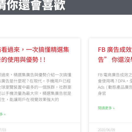
猜你還會喜歡
商看過來，一次搞懂精選集
FB 廣告成
的使用與優勢 ! !
告” 你還沒
照過來，精選集廣告與優勢介紹一次搞懂
FB 電商廣告成效之
廣告是什麼呢 ? 在現代，手機用戶已經
會使用嗎 ? DPA，全名
全球瀏覽裝置中最多的一個族群，社群瀏
Ads ( 動態產品
是以手機流量為最大宗，精選集廣告就是
身官
而生，能讓用戶在視覺效果強大的
閱讀更多 »
 »
7/03
2020/06/09