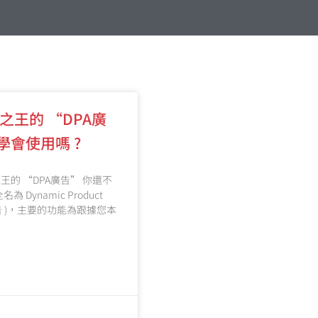
效之王的 “DPA廣
學會使用嗎 ?
王的 “DPA廣告” 你還不
為 Dynamic Product
廣告 )，主要的功能為跟據您本