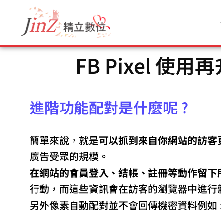
跳
至
主
要
FB Pixel 
內
容
進階功能配對是什麼呢 ?
簡單來說，就是
可以抓到來自你網站的訪客
廣告受眾的規模。
在網站的會員登入、結帳、註冊等動作留下
行動，而這些資訊會在訪客的瀏覽器中進行雜
另外像素自動配對並不會回傳機密資料例如 