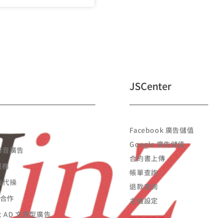
JSCenter
Facebook 廣告儲值
Google 廣告儲值
 影音廣告
合約書上傳
服務
帳單查詢
廣告代操
退款查詢
告合作
主機設定
st AD 文章型廣告