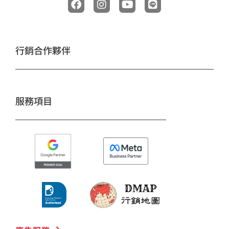
a
n
o
i
c
s
u
n
e
t
t
e
b
a
u
o
g
b
行銷合作夥伴
o
r
e
k
a
m
服務項目