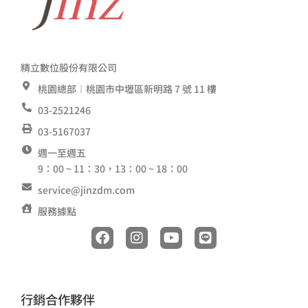
精立數位股份有限公司
桃園總部︱桃園市中壢區新明路 7 號 11 樓
03-2521246
03-5167037
週一至週五
9：00 ~ 11：30，13：00 ~ 18：00
service@jinzdm.com
服務據點
F
I
Y
L
a
n
o
i
c
s
u
n
e
t
t
e
b
a
u
o
g
b
行銷合作夥伴