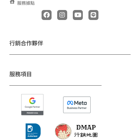
服務據點
F
I
Y
L
a
n
o
i
c
s
u
n
e
t
t
e
b
a
u
o
g
b
行銷合作夥伴
o
r
e
k
a
m
服務項目