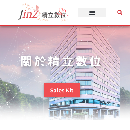
跳
至
主
要
內
容
關於精立數位
Sales Kit