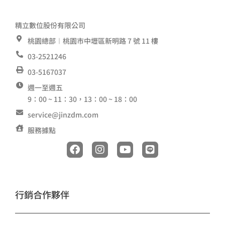
精立數位股份有限公司
桃園總部︱桃園市中壢區新明路 7 號 11 樓
03-2521246
03-5167037
週一至週五
9：00 ~ 11：30，13：00 ~ 18：00
service@jinzdm.com
服務據點
F
I
Y
L
a
n
o
i
c
s
u
n
e
t
t
e
b
a
u
o
g
b
行銷合作夥伴
o
r
e
k
a
m