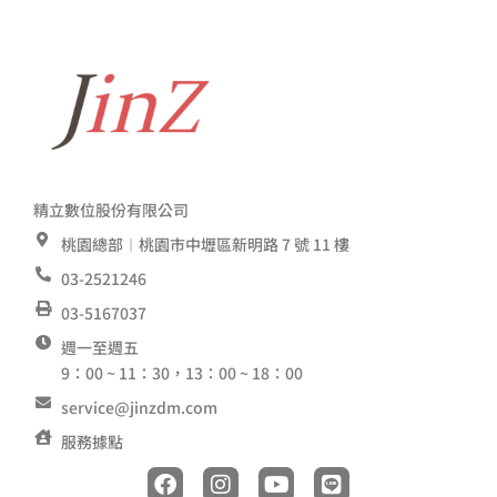
精立數位股份有限公司
桃園總部︱桃園市中壢區新明路 7 號 11 樓
03-2521246
03-5167037
週一至週五
9：00 ~ 11：30，13：00 ~ 18：00
service@jinzdm.com
服務據點
F
I
Y
L
a
n
o
i