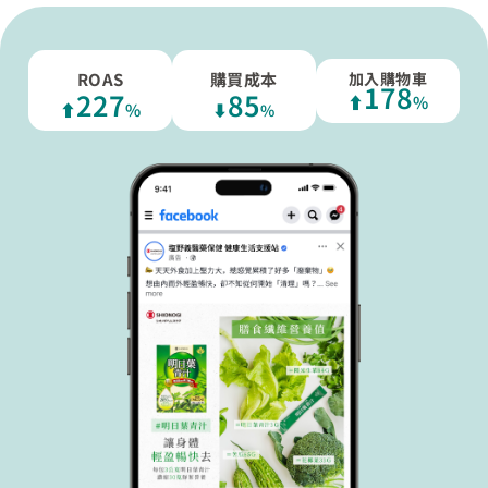
加入購物車
ROAS
購買成本
178
227
85
⬆︎
%
⬆︎
%
⬇︎
%