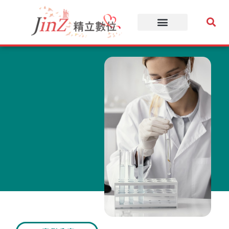
跳
至
主
要
內
容