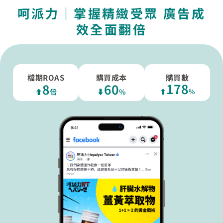
呵派力｜掌握精緻受眾 廣告成
效全面翻倍
檔期ROAS
購買成本
購買數
178
8
60
⬆︎
倍
⬇︎
%
⬆︎
%