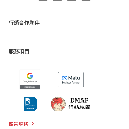
c
s
u
n
e
t
t
e
b
a
u
o
g
b
行銷合作夥伴
o
r
e
k
a
m
服務項目
廣告服務