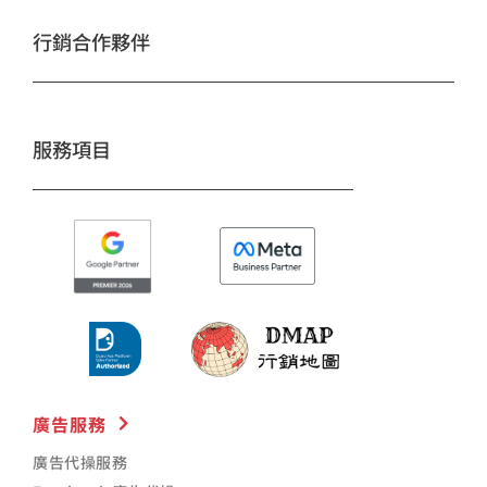
b
a
u
o
g
b
行銷合作夥伴
o
r
e
k
a
m
服務項目
廣告服務
廣告代操服務