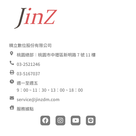
精立數位股份有限公司
桃園總部︱桃園市中壢區新明路 7 號 11 樓
03-2521246
03-5167037
週一至週五
9：00 ~ 11：30，13：00 ~ 18：00
service@jinzdm.com
服務據點
F
I
Y
L
a
n
o
i
c
s
u
n
e
t
t
e