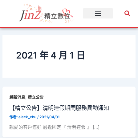
跳
至
主
要
內
容
2021 年 4 月 1 日
,
最新消息
精立公告
【精立公告】清明連假期間服務異動通知
作者:
eleck_chu
/
2021/04/01
親愛的客戶您好 適逢國定『 清明連假 』 […]