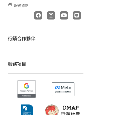
服務據點
F
I
Y
L
a
n
o
i
c
s
u
n
e
t
t
e
b
a
u
o
g
b
行銷合作夥伴
o
r
e
k
a
m
服務項目