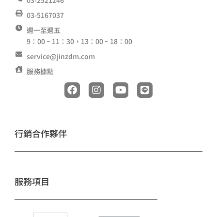
03-2521246
03-5167037
週一至週五
9：00 ~ 11：30，13：00 ~ 18：00
service@jinzdm.com
服務據點
F
I
Y
L
a
n
o
i
c
s
u
n
e
t
t
e
b
a
u
o
g
b
行銷合作夥伴
o
r
e
k
a
m
服務項目