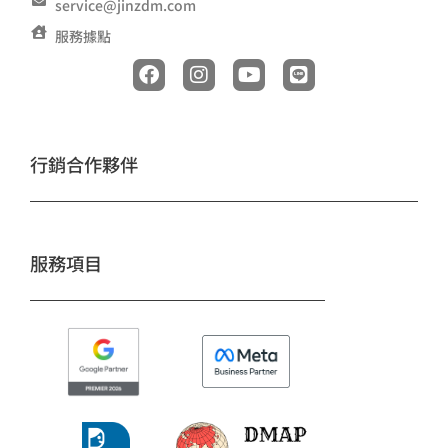
service@jinzdm.com
服務據點
F
I
Y
L
a
n
o
i
c
s
u
n
e
t
t
e
b
a
u
o
g
b
行銷合作夥伴
o
r
e
k
a
m
服務項目