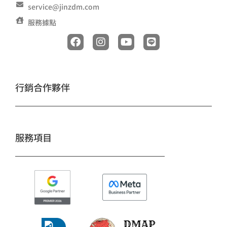
service@jinzdm.com
服務據點
F
I
Y
L
a
n
o
i
c
s
u
n
e
t
t
e
b
a
u
o
g
b
行銷合作夥伴
o
r
e
k
a
m
服務項目