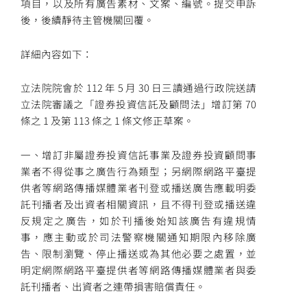
項目，以及所有廣告素材、文案、編號。提交申訴
後，後續靜待主管機關回覆。
詳細內容如下：
立法院院會於 112 年 5 月 30 日三讀通過行政院送請
立法院審議之「證券投資信託及顧問法」增訂第 70
條之 1 及第 113 條之 1 條文修正草案。
一、增訂非屬證券投資信託事業及證券投資顧問事
業者不得從事之廣告行為類型；另網際網路平臺提
供者等網路傳播媒體業者刊登或播送廣告應載明委
託刊播者及出資者相關資訊，且不得刊登或播送違
反規定之廣告，如於刊播後始知該廣告有違規情
事，應主動或於司法警察機關通知期限內移除廣
告、限制瀏覽、停止播送或為其他必要之處置，並
明定網際網路平臺提供者等網路傳播媒體業者與委
託刊播者、出資者之連帶損害賠償責任。