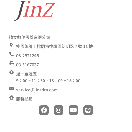
精立數位股份有限公司
桃園總部︱桃園市中壢區新明路 7 號 11 樓
03-2521246
03-5167037
週一至週五
9：00 ~ 11：30，13：00 ~ 18：00
service@jinzdm.com
服務據點
F
I
Y
L
a
n
o
i
c
s
u
n
e
t
t
e
b
a
u