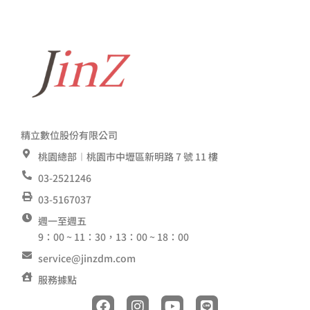
精立數位股份有限公司
桃園總部︱桃園市中壢區新明路 7 號 11 樓
03-2521246
03-5167037
週一至週五
9：00 ~ 11：30，13：00 ~ 18：00
service@jinzdm.com
服務據點
F
I
Y
L
a
n
o
i