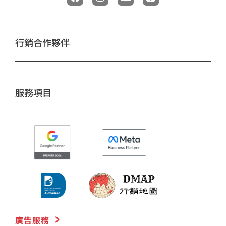
c
s
u
n
e
t
t
e
b
a
u
o
g
b
行銷合作夥伴
o
r
e
k
a
m
服務項目
廣告服務