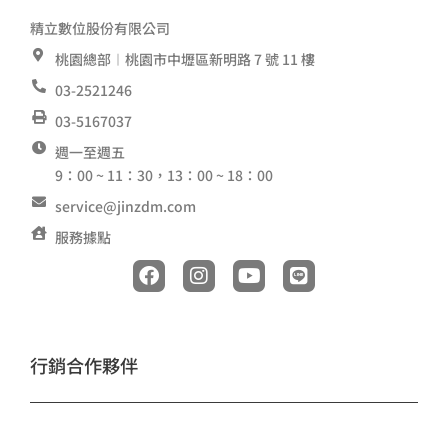
精立數位股份有限公司
桃園總部︱桃園市中壢區新明路 7 號 11 樓
03-2521246
03-5167037
週一至週五
9：00 ~ 11：30，13：00 ~ 18：00
service@jinzdm.com
服務據點
F
I
Y
L
a
n
o
i
c
s
u
n
e
t
t
e
b
a
u
o
g
b
行銷合作夥伴
o
r
e
k
a
m