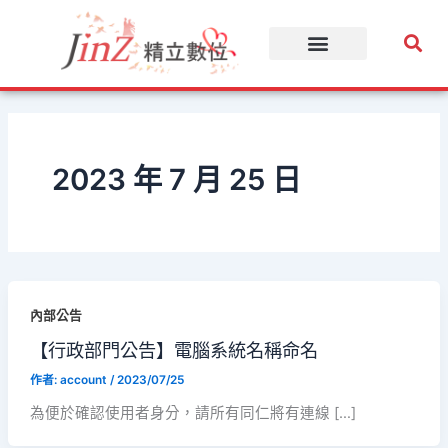
跳
至
主
要
內
容
2023 年 7 月 25 日
內部公告
【行政部門公告】電腦系統名稱命名
作者:
account
/
2023/07/25
為便於確認使用者身分，請所有同仁將有連線 […]