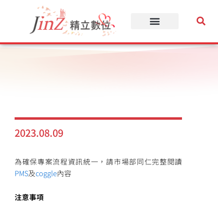
跳
至
主
要
內
容
2023.08.09
為確保專案流程資訊統一，請市場部同仁完整閱讀
PMS
及
coggle
內容
注意事項