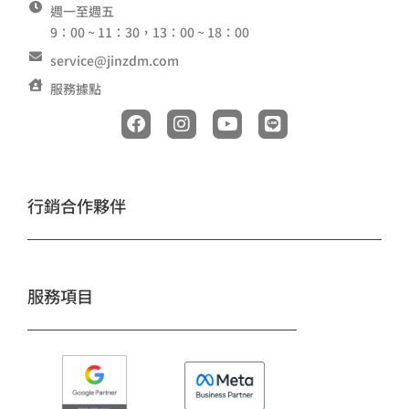
週一至週五
9：00 ~ 11：30，13：00 ~ 18：00
service@jinzdm.com
服務據點
F
I
Y
L
a
n
o
i
c
s
u
n
e
t
t
e
b
a
u
o
g
b
行銷合作夥伴
o
r
e
k
a
m
服務項目