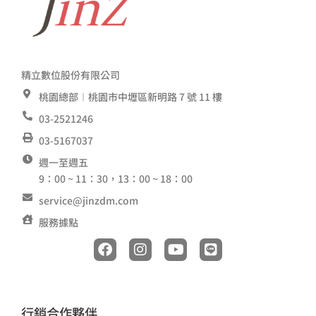
精立數位股份有限公司
桃園總部︱桃園市中壢區新明路 7 號 11 樓
03-2521246
03-5167037
週一至週五
9：00 ~ 11：30，13：00 ~ 18：00
service@jinzdm.com
服務據點
F
I
Y
L
a
n
o
i
c
s
u
n
e
t
t
e
b
a
u
o
g
b
行銷合作夥伴