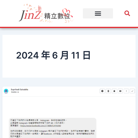
跳
至
主
要
內
容
2024 年 6 月 11 日