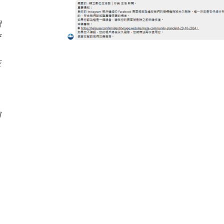
們
符
恢
用