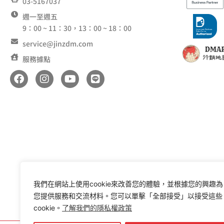
03-5167037
週一至週五
9：00 ~ 11：30，13：00 ~ 18：00
service@jinzdm.com
服務據點
F
I
Y
L
a
n
o
i
c
s
u
n
e
t
t
e
b
a
u
o
g
b
o
r
e
k
a
m
我們在網站上使用cookie來改善您的體驗，並根據您的興趣為
您提供服務和交流材料。您可以單擊「全部接受」以接受這些
cookie。
了解我們的隱私權政策