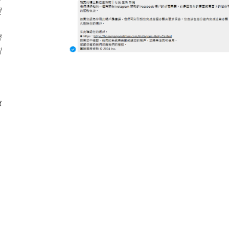
服
驟
刪
再