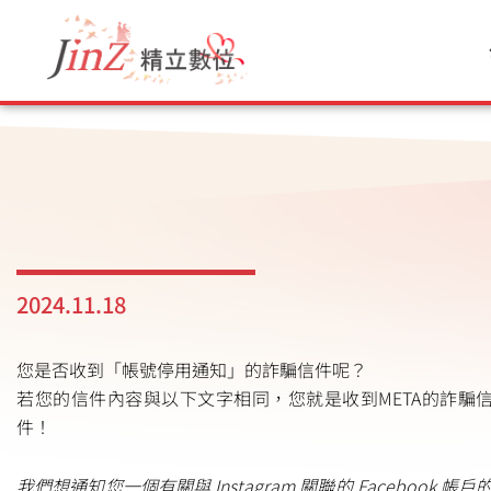
跳
至
主
要
內
容
2024.11.18
您是否收到「帳號停用通知」的詐騙信件呢？
若您的信件內容與以下文字相同，您就是收到META的詐騙
件！
我們想通知您一個有關與 Instagram 關聯的 Facebook 帳戶