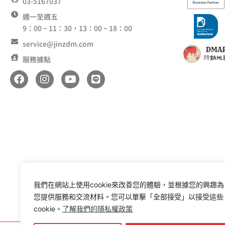
03-5167037
週一至週五
9：00 ~ 11：30，13：00 ~ 18：00
service@jinzdm.com
服務據點
F
I
Y
L
a
n
o
i
c
s
u
n
e
t
t
e
b
a
u
o
g
b
o
r
e
k
a
m
我們在網站上使用cookie來改善您的體驗，並根據您的興趣為
您提供服務和交流材料。您可以單擊「全部接受」以接受這些
cookie。
了解我們的隱私權政策