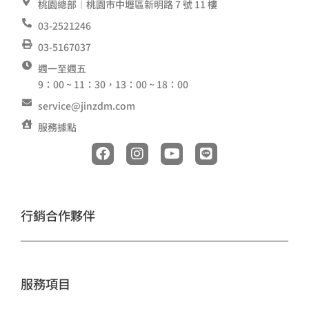
桃園總部︱桃園市中壢區新明路 7 號 11 樓
03-2521246
03-5167037
週一至週五
9：00 ~ 11：30，13：00 ~ 18：00
service@jinzdm.com
服務據點
F
I
Y
L
a
n
o
i
c
s
u
n
e
t
t
e
b
a
u
o
g
b
行銷合作夥伴
o
r
e
k
a
m
服務項目