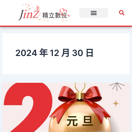
跳
至
主
要
內
容
2024 年 12 月 30 日