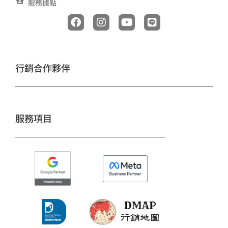
服務據點
F
I
Y
L
a
n
o
i
c
s
u
n
e
t
t
e
b
a
u
o
g
b
行銷合作夥伴
o
r
e
k
a
m
服務項目