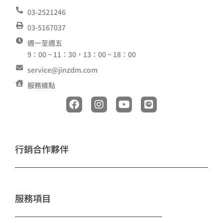
03-2521246
03-5167037
週一至週五
9：00 ~ 11：30，13：00 ~ 18：00
service@jinzdm.com
服務據點
F
I
Y
L
a
n
o
i
c
s
u
n
e
t
t
e
b
a
u
o
g
b
行銷合作夥伴
o
r
e
k
a
m
服務項目