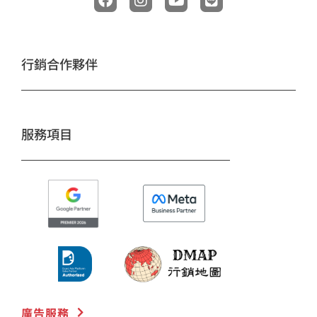
a
n
o
i
c
s
u
n
e
t
t
e
b
a
u
o
g
b
行銷合作夥伴
o
r
e
k
a
m
服務項目
廣告服務