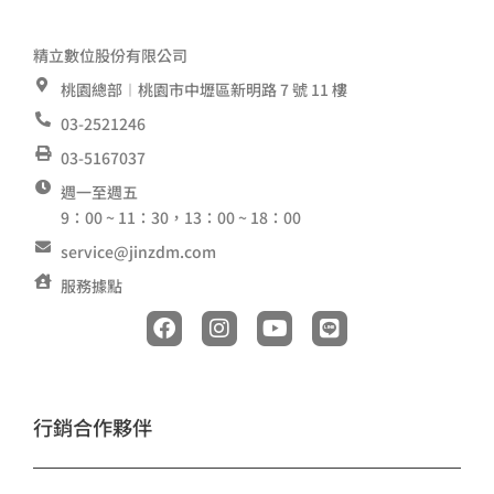
精立數位股份有限公司
桃園總部︱桃園市中壢區新明路 7 號 11 樓
03-2521246
03-5167037
週一至週五
9：00 ~ 11：30，13：00 ~ 18：00
service@jinzdm.com
服務據點
F
I
Y
L
a
n
o
i
c
s
u
n
e
t
t
e
b
a
u
o
g
b
行銷合作夥伴
o
r
e
k
a
m