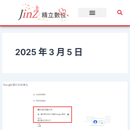
跳
至
主
要
內
容
2025 年 3 月 5 日