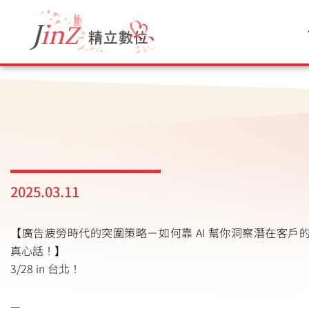
跳
至
主
要
內
容
2025.03.11
【廣告疲勞時代的突圍策略－如何靠 AI 幫你洞察潛在客戶
真心話！】
3/28 in 台北！
—