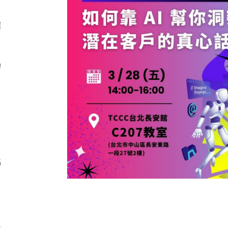
撰
的
協