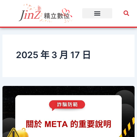
跳
至
主
要
內
容
2025 年 3 月 17 日