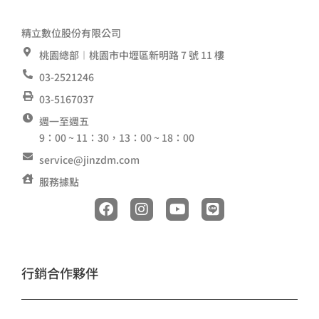
精立數位股份有限公司
桃園總部︱桃園市中壢區新明路 7 號 11 樓
03-2521246
03-5167037
週一至週五
9：00 ~ 11：30，13：00 ~ 18：00
service@jinzdm.com
服務據點
F
I
Y
L
a
n
o
i
c
s
u
n
e
t
t
e
b
a
u
o
g
b
行銷合作夥伴
o
r
e
k
a
m