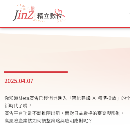
跳
至
主
要
內
容
2025.04.07
你知道Meta廣告已經悄悄進入「智能建議 × 精準投放」的
新時代了嗎？
廣告平台功能不斷推陳出新，面對日益嚴格的審查與限制，
高風險產業該如何調整策略與聰明應對呢？