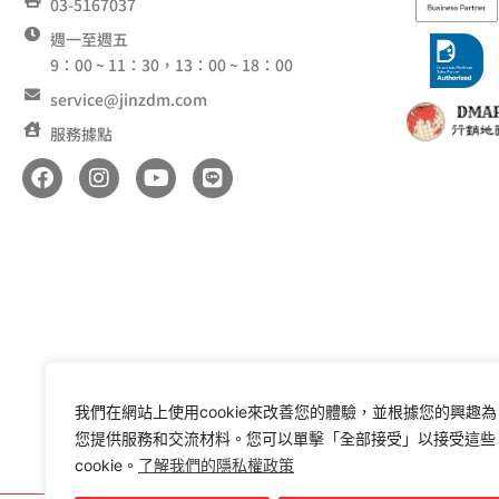
03-5167037
週一至週五
9：00 ~ 11：30，13：00 ~ 18：00
service@jinzdm.com
服務據點
F
I
Y
L
a
n
o
i
c
s
u
n
e
t
t
e
b
a
u
o
g
b
o
r
e
k
a
m
我們在網站上使用cookie來改善您的體驗，並根據您的興趣為
您提供服務和交流材料。您可以單擊「全部接受」以接受這些
cookie。
了解我們的隱私權政策