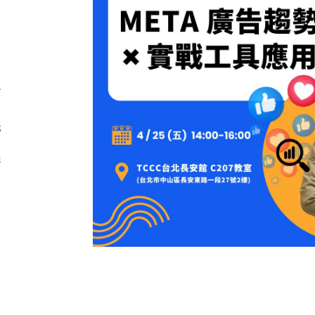
卡
低
斷