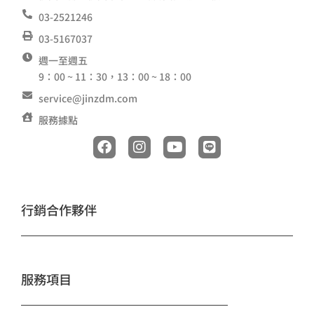
03-2521246
03-5167037
週一至週五
9：00 ~ 11：30，13：00 ~ 18：00
service@jinzdm.com
服務據點
F
I
Y
L
a
n
o
i
c
s
u
n
e
t
t
e
b
a
u
o
g
b
行銷合作夥伴
o
r
e
k
a
m
服務項目