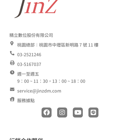
精立數位股份有限公司
桃園總部︱桃園市中壢區新明路 7 號 11 樓
03-2521246
03-5167037
週一至週五
9：00 ~ 11：30，13：00 ~ 18：00
service@jinzdm.com
服務據點
F
I
Y
L
a
n
o
i
c
s
u
n
e
t
t
e
b
a
u
o
g
b