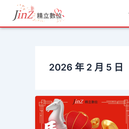
跳
至
主
要
內
容
2026 年 2 月 5 日