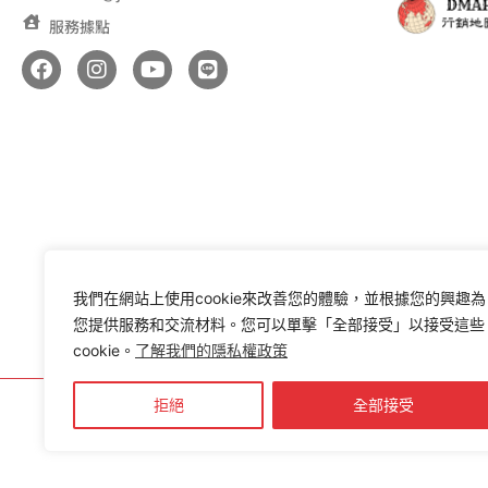
服務據點
F
I
Y
L
a
n
o
i
c
s
u
n
e
t
t
e
b
a
u
o
g
b
o
r
e
k
a
m
我們在網站上使用cookie來改善您的體驗，並根據您的興趣為
您提供服務和交流材料。您可以單擊「全部接受」以接受這些
cookie。
了解我們的隱私權政策
拒絕
全部接受
Copyright ©
2014 -
202