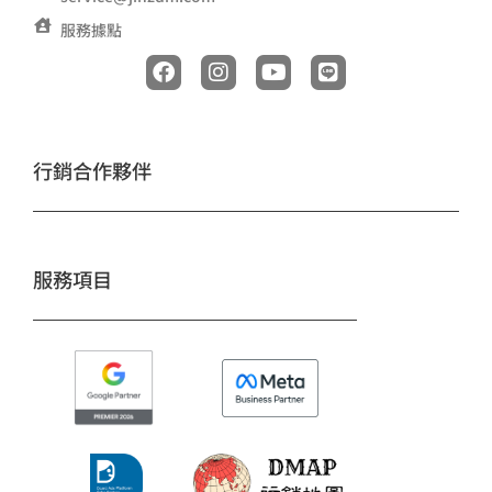
服務據點
F
I
Y
L
a
n
o
i
c
s
u
n
e
t
t
e
b
a
u
o
g
b
行銷合作夥伴
o
r
e
k
a
m
服務項目