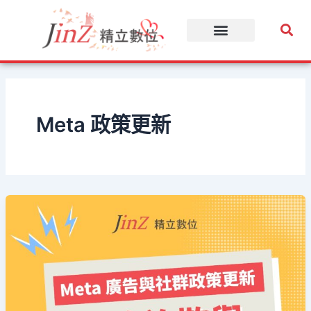
跳
至
主
要
內
容
Meta 政策更新