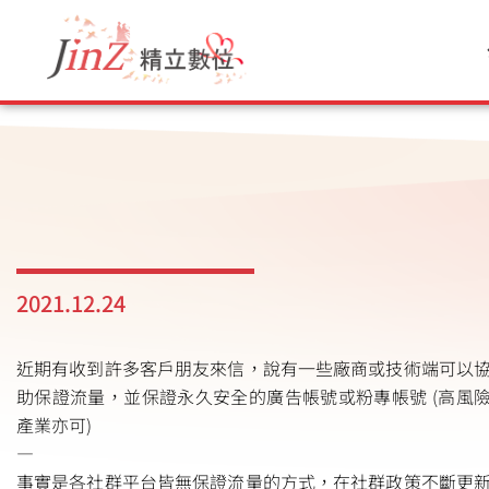
跳
至
主
要
內
容
2021.12.24
近期有收到許多客戶朋友來信，說有一些廠商或技術端可以
助保證流量，並保證永久安全的廣告帳號或粉專帳號 (高風
產業亦可)
—
事實是各社群平台皆無保證流量的方式，在社群政策不斷更