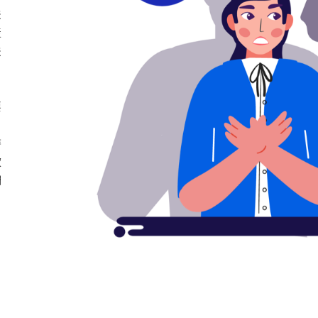
法
產
法
要
，
時
歡
們