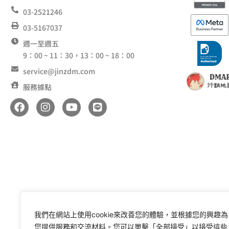
03-2521246
03-5167037
週一至週五
9：00 ~ 11：30，13：00 ~ 18：00
service@jinzdm.com
服務據點
F
I
Y
L
a
n
o
i
c
s
u
n
e
t
t
e
b
a
u
o
g
b
o
r
e
k
a
m
我們在網站上使用cookie來改善您的體驗，並根據您的興趣為
您提供服務和交流材料。您可以單擊「全部接受」以接受這些