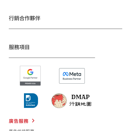
e
t
t
e
b
a
u
o
g
b
行銷合作夥伴
o
r
e
k
a
m
服務項目
廣告服務