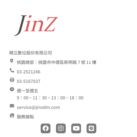
精立數位股份有限公司
桃園總部︱桃園市中壢區新明路 7 號 11 樓
03-2521246
03-5167037
週一至週五
9：00 ~ 11：30，13：00 ~ 18：00
service@jinzdm.com
服務據點
F
I
Y
L
a
n
o
i
c
s
u
n