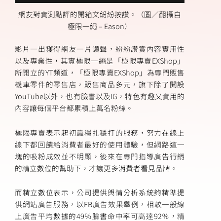
網友對實測點評的開箱文紛紛按讚。（圖／翻攝自
極限一繩 – Eason）
影片一出獲得網友一片讚聲，紛紛讚賞內容實用性
以及專業性，其實極限一繩是「極限專賣EXShop」
所開立的YT頻道，「極限專賣EXShop」為專門販售
機車零件的零售店，販售商品多元，旗下除了開設
YouTube以外，也有臉書以及IG，特色有趣又實用的
內容讓每個平台都累積上萬名粉絲。
極限專賣表示起初靠穩扎穩打的服務，努力在線上
線下都回饋給消費者最好的使用體驗，但網路這一
塊的吸粉成效並不明顯，後來在專門指導廣告行銷
的精立數位的幫助下，才讓更多消費者看見品牌。
而精立數位表示，公司提供輿情分析系統夠精準提
供網站廣告服務，以FB廣告效果舉例，相較一般線
上廣告平均數據的49％臉書命中率可高達92％，精