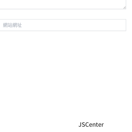
網
站
網
址
JSCenter