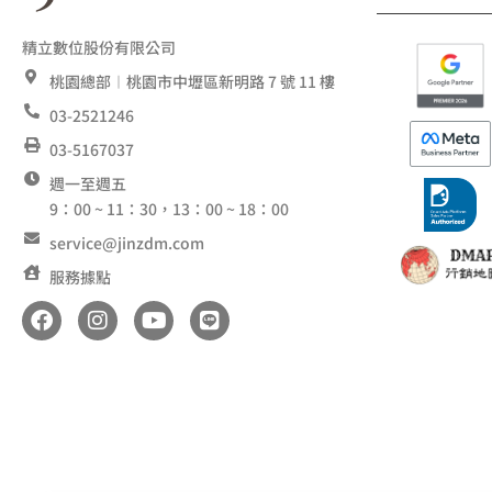
精立數位股份有限公司
桃園總部︱桃園市中壢區新明路 7 號 11 樓
03-2521246
03-5167037
週一至週五
9：00 ~ 11：30，13：00 ~ 18：00
service@jinzdm.com
服務據點
F
I
Y
L
a
n
o
i
c
s
u
n
e
t
t
e
b
a
u
o
g
b
o
r
e
k
a
m