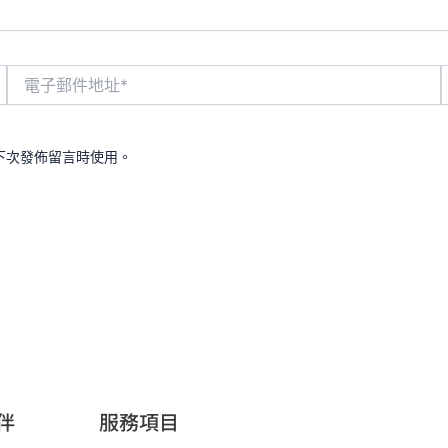
電
子
郵
件
地
下次發佈留言時使用。
址
*
伴
服務項目