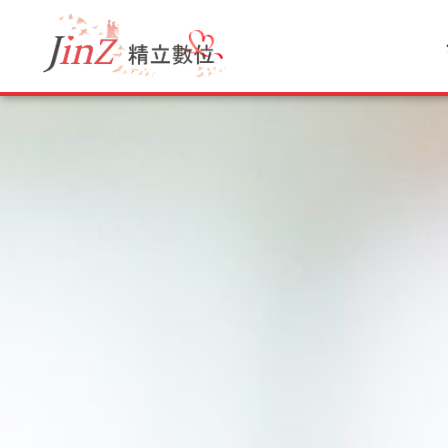
跳
至
主
要
內
容