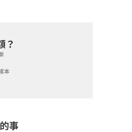
額？
斷
成本
到的事