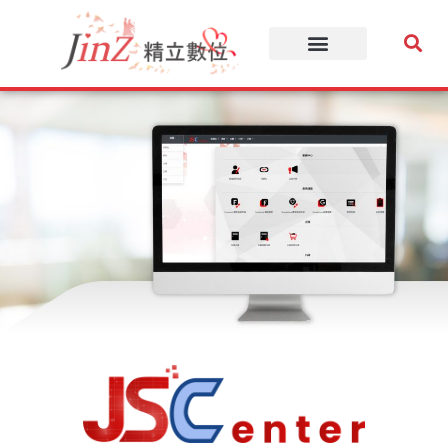
跳
至
主
要
內
容