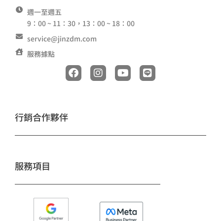
週一至週五
9：00 ~ 11：30，13：00 ~ 18：00
service@jinzdm.com
服務據點
F
I
Y
L
a
n
o
i
c
s
u
n
e
t
t
e
b
a
u
o
g
b
行銷合作夥伴
o
r
e
k
a
m
服務項目